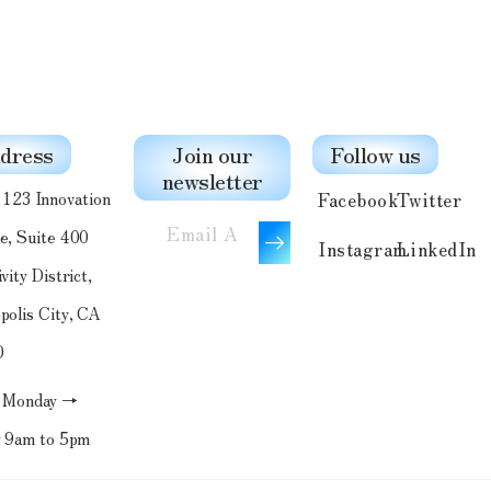
dress
Join our
Follow us
newsletter
Facebook
Twitter
23 Innovation
e, Suite 400
Instagram
LinkedIn
vity District,
polis City, CA
0
onday →
y 9am to 5pm