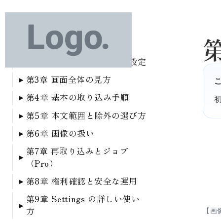
第1章 はじめに
第2章 インストールと初期設定
第1章 はじめに
1-1 Utsushi Gami でできる
第3章 画面全体の見方
第2章 インストールと初期
こと
設定
第4章 基本の取り込み手順
第3章 画面全体の見方
1-2 向いている使い方 / 向
2-1 インストールして有効
3-1 インポート画面の5ステ
第5章 本文範囲と除外の選び方
第4章 基本の取り込み手順
いていない使い方
化する
ップ
4-1 URLを入力する
第6章 画像の扱い
第5章 本文範囲と除外の選
1-3 導入前に確認すること
2-2 最初に確認したいこと
3-2 右側プレビューの見方
び方
4-2 本文の範囲を選ぶ
第7章 再取り込みとジョブ
第6章 画像の扱い
2-3 初期設定のおすすめ
3-3 上部アクションと Free
5-1 おすすめ候補から選ぶ
（Pro）
4-3 取り込みたくない部分
6-1 画像候補の見方
/ Pro 表示
を除外する
5-2 構造から選ぶモーダル
第8章 権利確認と安全な運用
第7章 再取り込みとジョブ
6-2 Allowed hosts /
4-4 投稿タイプと画像設定
（Pro）
5-3 CSSセレクタを直接指
Blocked hosts / Allowed
第9章 Settings の詳しい使い
第8章 権利確認と安全な運
を決める
定する
paths
7-1 再取り込みジョブとは
方
用
【画像】s