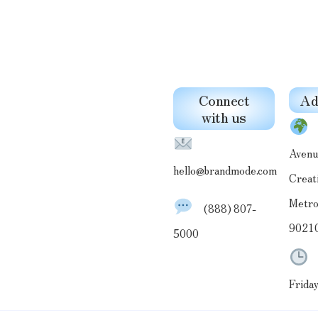
Connect
Ad
out
with us
1
Avenu
hello@brandmode.com
Creati
Metro
(888) 807-
9021
5000
M
Frida