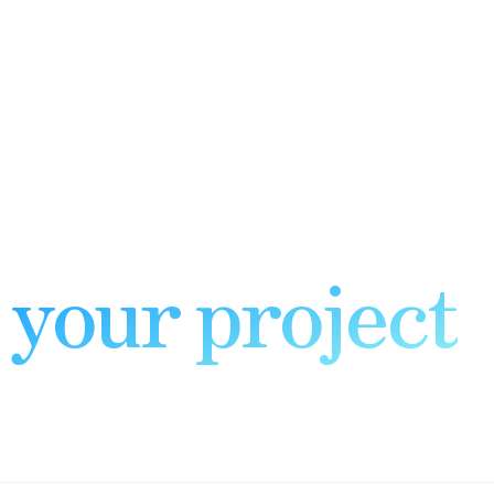
12-1 公開前チェックリスト
12-2 初心者向けの運用のコ
ツ
HELLO! WE'RE LISTENING
Let's talk ab
your project
SOUND GOOD? LET'S CONNECT!