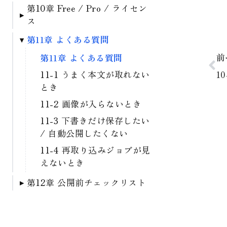
4-5 下書きとして取り込む
6-3 画像をJPGに整える
7-2 ジョブを作成・更新す
8-1 Rights-Safe の考え方
第10章 Free / Pro / ライセン
第9章 Settings の詳しい使
る
6-4 Media Library Only
ス
い方
8-2 Content Rights
7-3 ジョブを実行する
Attestation の流れ
9-1 Allowed hosts と
第11章 よくある質問
第10章 Free / Pro / ライ
Allowed paths
7-4 リンク先もまとめて確
センス
8-3 公開前に確認したいこ
前
第11章 よくある質問
認する（Pro）
と
9-2 Blocked hosts /
10-1 Free と Pro の違い
11-1 うまく本文が取れない
1
Blockify / Default post
8-4 やってはいけない使い
10-2 Freemius 接続と
とき
type
方
Licensing & Billing
11-2 画像が入らないとき
9-3 Fetch timeout と User-
10-3 権限エラーが出るとき
11-3 下書きだけ保存したい
Agent
/ 自動公開したくない
9-4 Content Rights
11-4 再取り込みジョブが見
Attestation (Logs)
えないとき
第12章 公開前チェックリスト
第12章 公開前チェックリス
ト