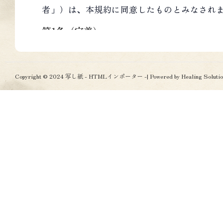
者」）は、本規約に同意したものとみなされ
第1条（定義）
「コンテンツ」：本サービスで配布・取
ソフトウェア、データ、画像、文章、音
Copyright © 2024 写し紙 - HTMLインポーター -| Powered by Healing Solutio
の情報。
「トークン」：有効期限や最大回数等の
ロード用固有URL。
「外部サイト」：ペライチその他、第三
イト、ストレージ、CDN、プラットフォー
HELLO! WE'RE LISTENING
第2条（適用・変更）
Let's talk ab
本規約は、当社と利用者との間の本サー