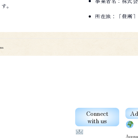
事業者名：株式会
ます。
所在地：［
住所
］
代表者：代表取締
得・保存・表示される
声、動画、その他一切
連絡先：［
連絡先
ns
2. 取得する情報
制限が付されたダウン
連絡先情報：メー
Login により
者が提供するウェブサ
技術情報：IP ア
ム、API 等。
Cookie 等
Connect
Ad
out
with us
取引・配布ログ：
1
ビス利用に関する一切
ID（スラッグ）
Avenu