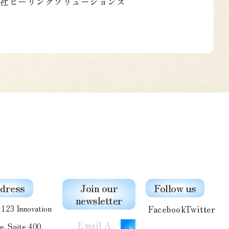
社ヒーリングソリューションズ
役 水野博文
メールアドレス
］
ルアドレス、LINEアカウント識別子（LINE
取得されるユーザーID 等）、氏名（任意）
ドレス、User-Agent、端末情報、リファラ、
dress
Join our
Follow us
newsletter
Facebook
Twitter
同意内容、同意バージョン、時刻、フォーム
23 Innovation
、トークン発行・利用回数、配信／開封／クリ
e, Suite 400